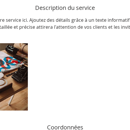
r
Description du service
m
i
re service ici. Ajoutez des détails grâce à un texte informatif 
n
aillée et précise attirera l'attention de vos clients et les invi
é
Coordonnées