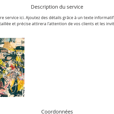
r
Description du service
m
i
re service ici. Ajoutez des détails grâce à un texte informatif 
n
aillée et précise attirera l'attention de vos clients et les invi
é
Coordonnées