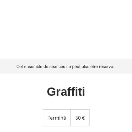
Cet ensemble de séances ne peut plus être réservé.
Graffiti
50
euros
Terminé
T
50 €
e