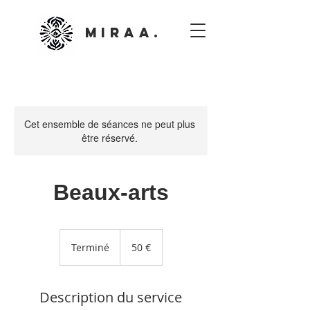
MIRAA.
Cet ensemble de séances ne peut plus
être réservé.
Beaux-arts
50
euros
Terminé
T
50 €
e
r
m
Description du service
i